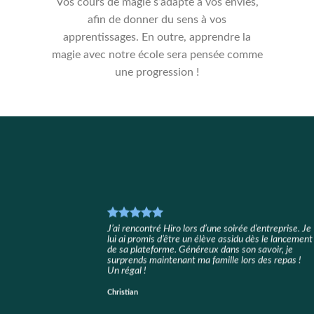
Vos cours de magie s’adapte à vos envies,
afin de donner du sens à vos
apprentissages. En outre, apprendre la
magie avec notre école sera pensée comme
une progression !
J’ai rencontré Hiro lors d’une soirée d’entreprise. Je
lui ai promis d’être un élève assidu dès le lancement
de sa plateforme. Généreux dans son savoir, je
surprends maintenant ma famille lors des repas !
Un régal !
Christian