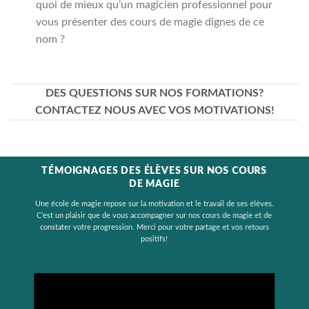
quoi de mieux qu’un magicien professionnel pour
vous présenter des cours de magie dignes de ce
nom ?
DES QUESTIONS SUR NOS FORMATIONS?
CONTACTEZ NOUS AVEC VOS MOTIVATIONS!
TÉMOIGNAGES DES ÉLÈVES SUR NOS COURS
DE MAGIE
Une école de magie repose sur la motivation et le travail de ses élèves.
C’est un plaisir que de vous accompagner sur nos cours de magie et de
constater votre progression. Merci pour votre partage et vos retours
positifs!