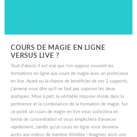
COURS DE MAGIE EN LIGNE
VERSUS LIVE ?
Tout d’abord, il est vrai que l’on oppose souvent les
formations en ligne aux cours de magie avec un professeur
en live. Ayant eu la chance de bénéficier de ces 2 supports,
j’aimerai vous dire qu’il ne faut pas opposer les deux
pratiques. Mise à part, l
a véritable réponse réside dans la
pertinence et la combinaison de la formation de magie. Sur
ce point, un cours de magie en live vous sollicitera en
terme de concentration et vous empêchera d’avancer
rapidement…tandis qu’un cours en ligne vous donnera
accès aux vidéos de manière illimitée ! Imaginez alors une